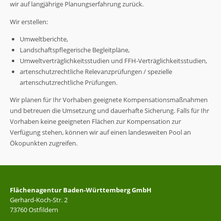
wir auf langjährige Planungserfahrung zurück.
Wir erstellen:
Umweltberichte,
Landschaftspflegerische Begleitpläne,
Umweltverträglichkeitsstudien und FFH-Verträglichkeitsstudien,
artenschutzrechtliche Relevanzprüfungen / spezielle
artenschutzrechtliche Prüfungen.
Wir planen für Ihr Vorhaben geeignete Kompensationsmaßnahmen
und betreuen die Umsetzung und dauerhafte Sicherung. Falls für Ihr
Vorhaben keine geeigneten Flächen zur Kompensation zur
Verfügung stehen, können wir auf einen landesweiten Pool an
Ökopunkten zugreifen.
Flächenagentur Baden-Württemberg GmbH
Gerhard-Koch-Str. 2
73760 Ostfildern