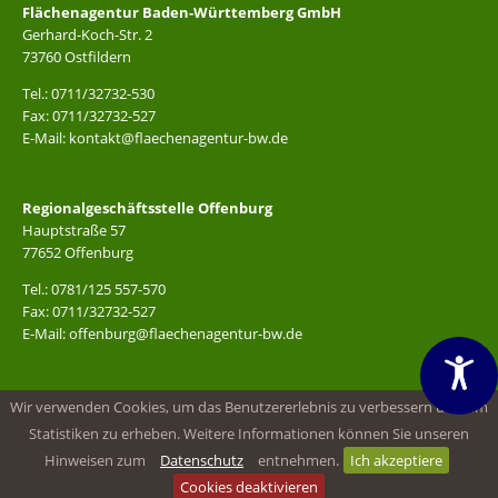
Flächenagentur Baden-Württemberg GmbH
Gerhard-Koch-Str. 2
73760 Ostfildern
Tel.: 0711/32732-530
Fax: 0711/32732-527
E-Mail: kontakt@flaechenagentur-bw.de
Regionalgeschäftsstelle Offenburg
Hauptstraße 57
77652 Offenburg
Tel.: 0781/125 557-570
Fax: 0711/32732-527
E-Mail: offenburg@flaechenagentur-bw.de
Impressum
|
Datenschutz
|
Sitemap
|
Barrierefreiheit
|
Barriere
Wir verwenden Cookies, um das Benutzererlebnis zu verbessern und um
melden
|
Leichte Sprache
Statistiken zu erheben. Weitere Informationen können Sie unseren
Hinweisen zum
Datenschutz
entnehmen.
Ich akzeptiere
Cookies deaktivieren