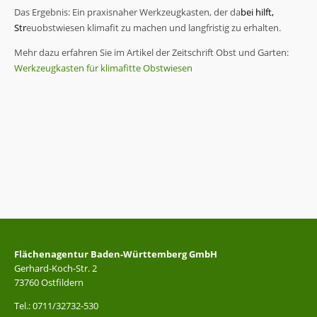
Das Ergebnis: Ein praxisnaher Werkzeugkasten, der da
bei hilft,
Str
euobstwiesen klimafit zu machen und langfristig zu erhalten.
Mehr dazu erfahren Sie im Artikel der Zeitschrift Obst und Garten:
Werkzeugkasten für klimafitte Obstwiesen
Flächenagentur Baden-Württemberg GmbH
Gerhard-Koch-Str. 2
73760 Ostfildern
Tel.: 0711/32732-530